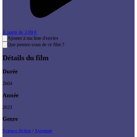
À partir de
3,99 €
Ajouter à ma liste d'envies
Que pensez-vous de ce film ?
Détails du film
Durée
2
h
04
Année
2023
Genre
Science-fiction
/
Aventure