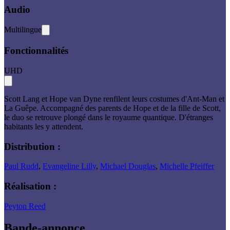
Audio
Multilingue
Fonctionnalités
UHD
Scott Lang et Hope van Dyne renfilent leurs costumes d'Ant-Man et
La Guêpe. Accompagné des parents de Hope et de la fille de Scott,
le duo se retrouve plongé dans le royaume quantique. D'étranges
habitants les y attendent.
Distribution :
Paul Rudd
,
Evangeline Lilly
,
Michael Douglas
,
Michelle Pfeiffer
Réalisation :
Peyton Reed
Bande-annonce