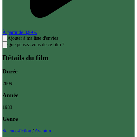
À partir de
3,99 €
Ajouter à ma liste d'envies
Que pensez-vous de ce film ?
Détails du film
Durée
2
h
09
Année
1983
Genre
Science-fiction
/
Aventure