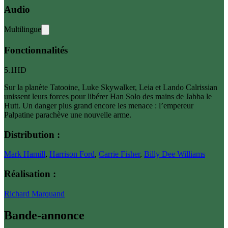
Audio
Multilingue
Fonctionnalités
5.1
HD
Sur la planète Tatooine, Luke Skywalker, Leia et Lando Calrissian
unissent leurs forces pour libérer Han Solo des mains de Jabba le
Hutt. Un danger plus grand encore les menace : l’empereur
Palpatine parachève une nouvelle arme.
Distribution :
Mark Hamill
,
Harrison Ford
,
Carrie Fisher
,
Billy Dee Williams
Réalisation :
Richard Marquand
Bande-annonce