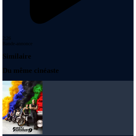
2:26
Bande-annonce
Similaire
Du même cinéaste