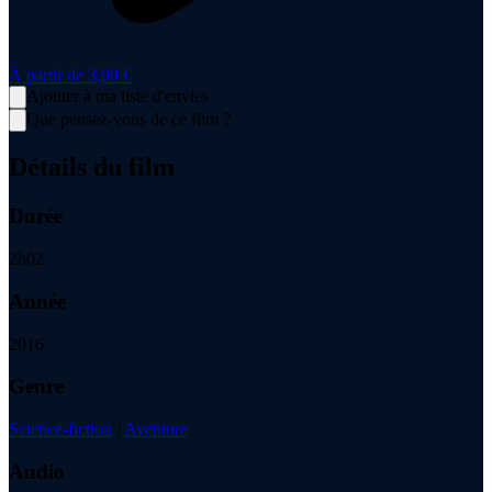
À partir de
3,99 €
Ajouter à ma liste d'envies
Que pensez-vous de ce film ?
Détails du film
Durée
2
h
02
Année
2016
Genre
Science-fiction
/
Aventure
Audio