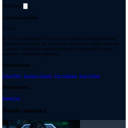
Multilingue
Fonctionnalités
5.1
HD
En 2263, le capitaine Kirk est envoyé par la Fédération comme
émissaire pour mettre fin à un conflit entre deux peuples ennemis.
L’artefact censé faire œuvre de paix qu’avait apporté Kirk est
interprété comme une agression.
Distribution :
Chris Pine
,
Zachary Quinto
,
Zoe Saldana
,
Karl Urban
Réalisation :
Justin Lin
Bande-annonce