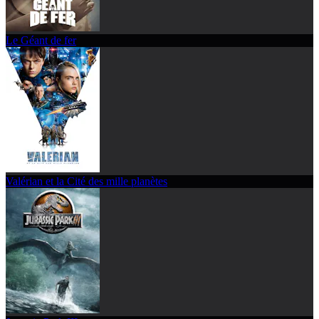
Le Géant de fer
Valérian et la Cité des mille planètes