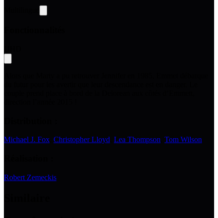
Multilingue
Fonctionnalités
UHD
Alors que Marty a pu retrouver Jennifer en 1985, Emmet débarque
du futur pour les avertir que leur descendance est en danger. Le
couple prend place à bord de la Delorean aux côtés d’Emmett,
direction l’année 2015 !
Distribution :
Michael J. Fox
,
Christopher Lloyd
,
Lea Thompson
,
Tom Wilson
Réalisation :
Robert Zemeckis
Similaire