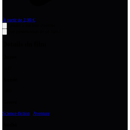
À partir de
2,99 €
Ajouter à ma liste d'envies
Que pensez-vous de ce film ?
Détails du film
Durée
1
h
47
Année
1989
Genre
Science-fiction
/
Aventure
Audio