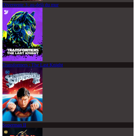
Divergente 3: au-delà du mur
Transformers : The Last Knight
Superman II