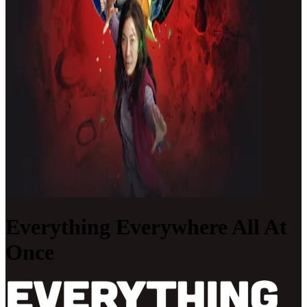
Everything Everywhere All At
Once