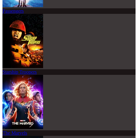
Passengers
Starship Troopers
The Marvels