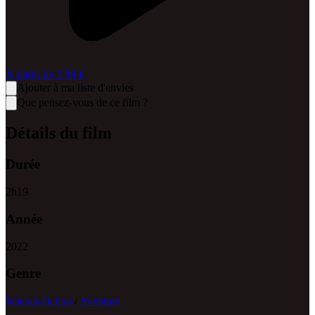
À partir de
2,99 €
Ajouter à ma liste d'envies
Que pensez-vous de ce film ?
Détails du film
Durée
2
h
19
Année
2022
Genre
Science-fiction
/
Aventure