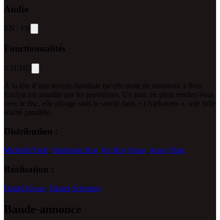
Audio
EN
/
FR
Fonctionnalités
5.1
UHD
À la tête d’une laverie familiale qu’elle tente de maintenir à flots,
Evelyn est assaillie par les problèmes. Un jour, en plein rendez-vous
avec le fisc, elle plonge sans le savoir dans « l'Alphavers », une folle
réalité parallèle.
Distribution :
Michelle Yeoh
,
Stephanie Hsu
,
Ke Huy Quan
,
Jenny Slate
Réalisation :
Daniel Kwan
,
Daniel Scheinert
Bande-annonce