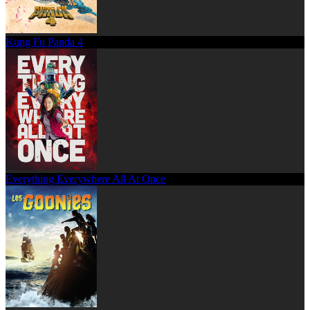
Kung Fu Panda 4
Everything Everywhere All At Once