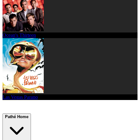
Ocean's Thirteen
Las Vegas Parano
Pathé Home