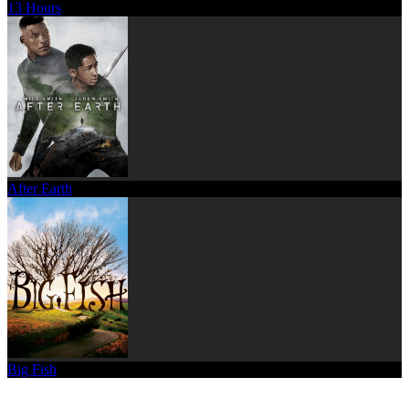
13 Hours
After Earth
Big Fish