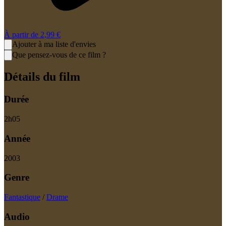
À partir de
2,99 €
Ajouter à ma liste d'envies
Que pensez-vous de ce film ?
Détails du film
Durée
2
h
05
Année
2003
Genre
Fantastique
/
Drame
Audio