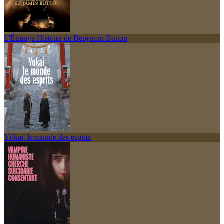
L'Étrange Histoire de Benjamin Button
Yôkai, le monde des esprits