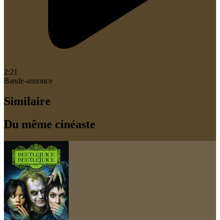
2:21
Bande-annonce
Similaire
Du même cinéaste