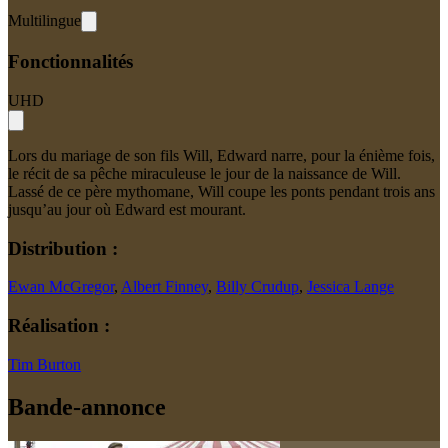
Multilingue
Fonctionnalités
UHD
Lors du mariage de son fils Will, Edward narre, pour la énième fois,
le récit de sa pêche miraculeuse le jour de la naissance de Will.
Lassé de ce père mythomane, Will coupe les ponts pendant trois ans
jusqu’au jour où Edward est mourant.
Distribution :
Ewan McGregor
,
Albert Finney
,
Billy Crudup
,
Jessica Lange
Réalisation :
Tim Burton
Bande-annonce