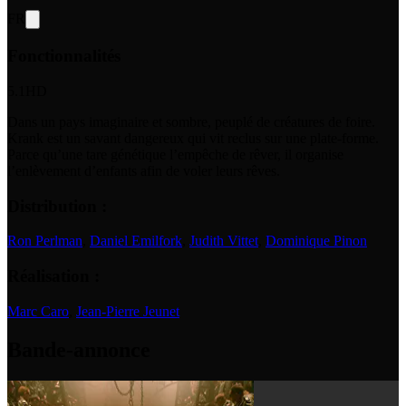
FR
Fonctionnalités
5.1
HD
Dans un pays imaginaire et sombre, peuplé de créatures de foire.
Krank est un savant dangereux qui vit reclus sur une plate-forme.
Parce qu’une tare génétique l’empêche de rêver, il organise
l’enlèvement d’enfants afin de voler leurs rêves.
Distribution :
Ron Perlman
,
Daniel Emilfork
,
Judith Vittet
,
Dominique Pinon
Réalisation :
Marc Caro
,
Jean-Pierre Jeunet
Bande-annonce