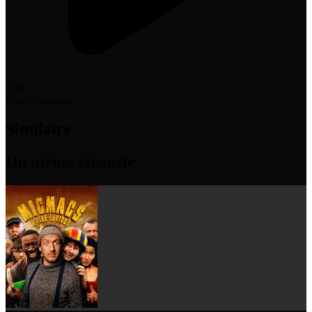
1:11
Bande-annonce
Similaire
Du même cinéaste