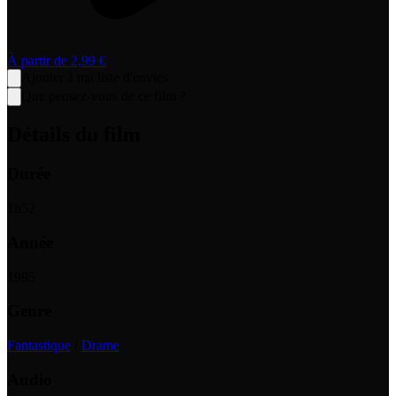
À partir de
2,99 €
Ajouter à ma liste d'envies
Que pensez-vous de ce film ?
Détails du film
Durée
1
h
52
Année
1995
Genre
Fantastique
/
Drame
Audio