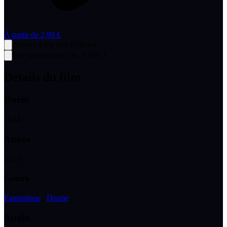
À partir de
2,99 €
Ajouter à ma liste d'envies
Que pensez-vous de ce film ?
Détails du film
Durée
1
h
44
Année
2023
Genre
Fantastique
/
Drame
Audio