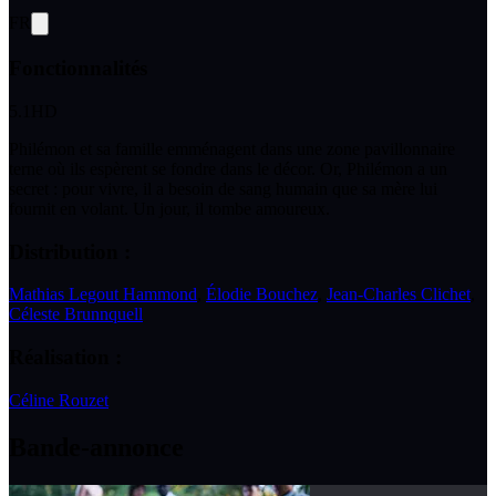
FR
Fonctionnalités
5.1
HD
Philémon et sa famille emménagent dans une zone pavillonnaire
terne où ils espèrent se fondre dans le décor. Or, Philémon a un
secret : pour vivre, il a besoin de sang humain que sa mère lui
fournit en volant. Un jour, il tombe amoureux.
Distribution :
Mathias Legout Hammond
,
Élodie Bouchez
,
Jean-Charles Clichet
,
Céleste Brunnquell
Réalisation :
Céline Rouzet
Bande-annonce