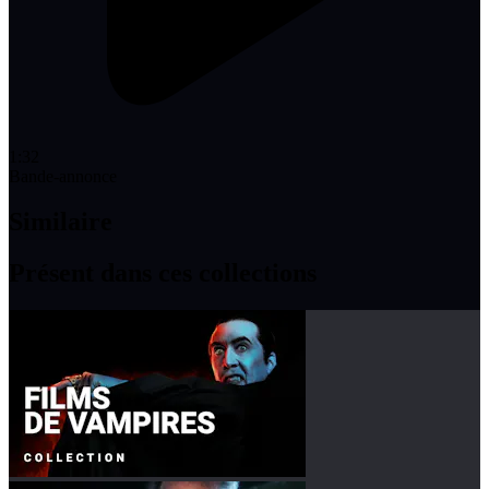
1:32
Bande-annonce
Similaire
Présent dans ces collections