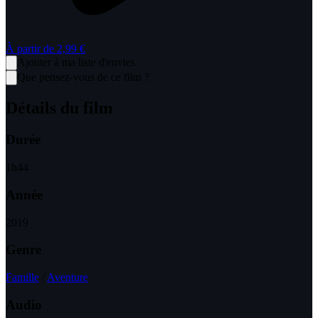
À partir de
2,99 €
Ajouter à ma liste d'envies
Que pensez-vous de ce film ?
Détails du film
Durée
1
h
44
Année
2019
Genre
Famille
/
Aventure
Audio