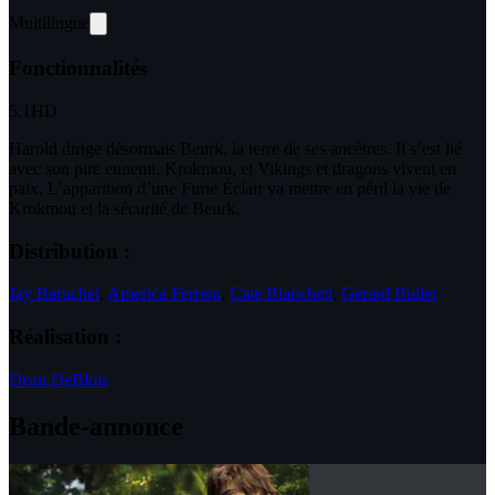
Multilingue
Fonctionnalités
5.1
HD
Harold dirige désormais Beurk, la terre de ses ancêtres. Il s’est lié
avec son pire ennemi, Krokmou, et Vikings et dragons vivent en
paix. L’apparition d’une Furie Éclair va mettre en péril la vie de
Krokmou et la sécurité de Beurk.
Distribution :
Jay Baruchel
,
America Ferrera
,
Cate Blanchett
,
Gerard Butler
Réalisation :
Dean DeBlois
Bande-annonce