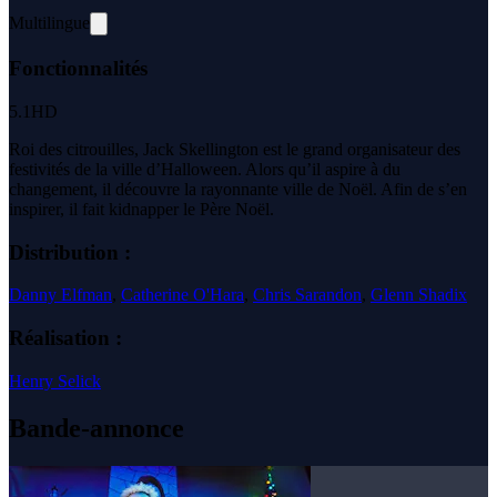
Multilingue
Fonctionnalités
5.1
HD
Roi des citrouilles, Jack Skellington est le grand organisateur des
festivités de la ville d’Halloween. Alors qu’il aspire à du
changement, il découvre la rayonnante ville de Noël. Afin de s’en
inspirer, il fait kidnapper le Père Noël.
Distribution :
Danny Elfman
,
Catherine O'Hara
,
Chris Sarandon
,
Glenn Shadix
Réalisation :
Henry Selick
Bande-annonce