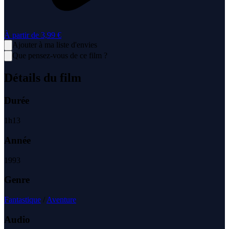
À partir de
3,99 €
Ajouter à ma liste d'envies
Que pensez-vous de ce film ?
Détails du film
Durée
1
h
13
Année
1993
Genre
Fantastique
/
Aventure
Audio