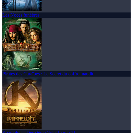
Les Noces funèbres
Pirates des Caraïbes : Le Secret du coffre maudit
Kaamelott – Deuxième Volet [partie 1]