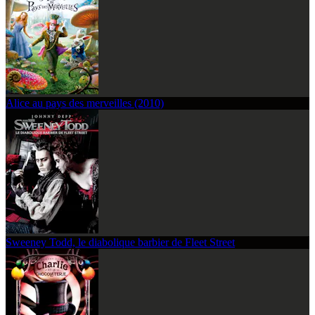
Alice au pays des merveilles (2010)
Sweeney Todd, le diabolique barbier de Fleet Street