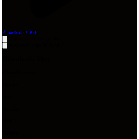
À partir de
3,99 €
Ajouter à ma liste d'envies
Que pensez-vous de ce film ?
Détails du film
Classification
Durée
1
h
45
Année
1999
Genre