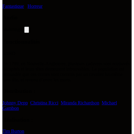
Fantastique
/
Horreur
Audio
Multilingue
Fonctionnalités
5.1
HD
En 1799, en Nouvelle-Angleterre, plusieurs cadavres sont retrouvés
décapités et leurs têtes demeurent introuvables. La population est
persuadée que ces crimes sont commis par un cavalier lui-même
sans tête, et revenu d’entre les morts.
Distribution :
Johnny Depp
,
Christina Ricci
,
Miranda Richardson
,
Michael
Gambon
Réalisation :
Tim Burton