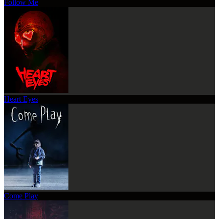
Follow Me
Heart Eyes
Come Play