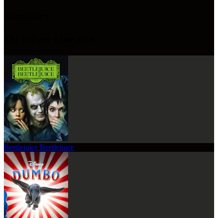
Similaire
Du même cinéaste
Beetlejuice Beetlejuice