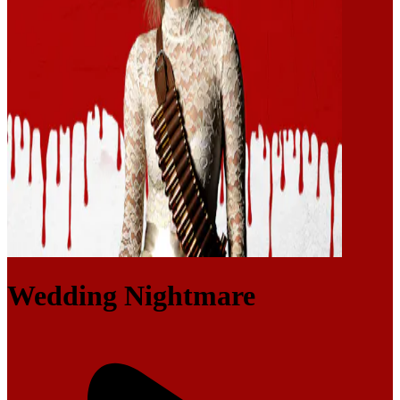
Wedding Nightmare