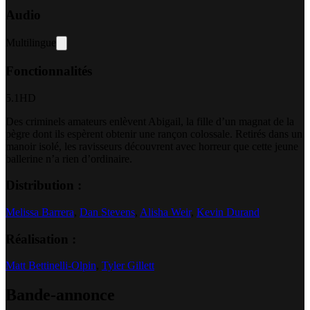
Audio
Multilingue
Fonctionnalités
5.1
HD
Des criminels amateurs enlèvent Abigail, la fille d’un magnat de la
pègre dont ils espèrent obtenir une rançon colossale. Retirés dans un
manoir isolé, les ravisseurs découvrent avec horreur que cette jeune
ballerine n’a rien d’ordinaire.
Distribution :
Melissa Barrera
,
Dan Stevens
,
Alisha Weir
,
Kevin Durand
Réalisation :
Matt Bettinelli-Olpin
,
Tyler Gillett
Bande-annonce