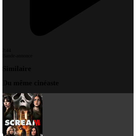
2:44
Bande-annonce
Similaire
Du même cinéaste