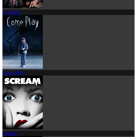
Le Menu
Come Play
Scream