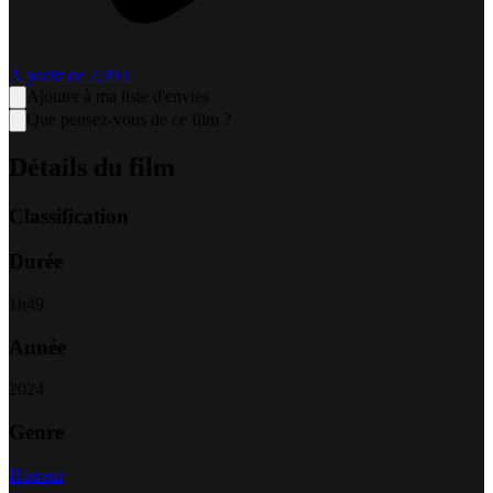
À partir de
2,99 €
Ajouter à ma liste d'envies
Que pensez-vous de ce film ?
Détails du film
Classification
Durée
1
h
49
Année
2024
Genre
Horreur