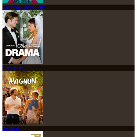
But I'm a Cheerleader
The Drama
Avignon