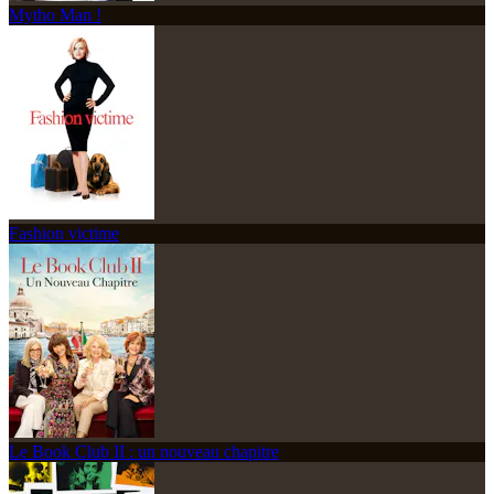
Mytho Man !
Fashion victime
Le Book Club II : un nouveau chapitre