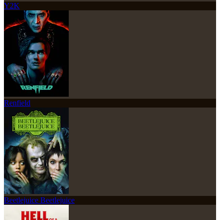
Y2K
Renfield
Beetlejuice Beetlejuice