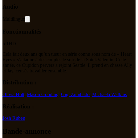
Audio
Multilingue
Fonctionnalités
5.1
HD
Cela fait deux ans qu’un tueur en série connu sous nom de « Heart
Eyes » s’attaque à des couples le soir de la Saint-Valentin. Cette
année, ce Cupidon pervers a rejoint Seattle. Il prend en chasse Ally
et Jay, censés travailler ensemble.
Distribution :
Olivia Holt
,
Mason Gooding
,
Gigi Zumbado
,
Michaela Watkins
Réalisation :
Josh Ruben
Bande-annonce