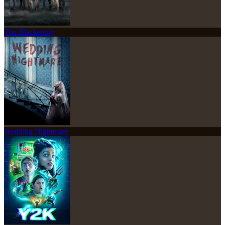
The Blackening
Wedding Nightmare