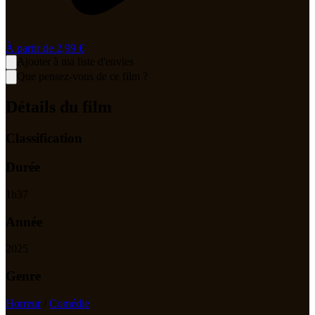
À partir de
2,99 €
Ajouter à ma liste d'envies
Que pensez-vous de ce film ?
Détails du film
Classification
Durée
1
h
37
Année
2025
Genre
Horreur
/
Comédie