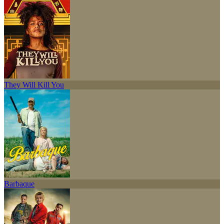
They Will Kill You
Barbaque