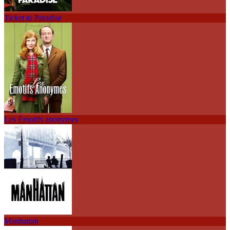
Ticket to Paradise
Les Émotifs anonymes
Manhattan