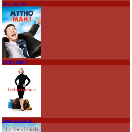
Il était temps
Mytho Man !
Fashion victime