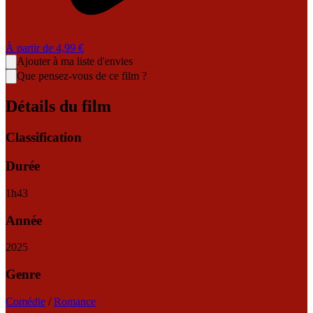
À partir de
4,99 €
Ajouter à ma liste d'envies
Que pensez-vous de ce film ?
Détails du film
Classification
Durée
1
h
43
Année
2025
Genre
Comédie
/
Romance