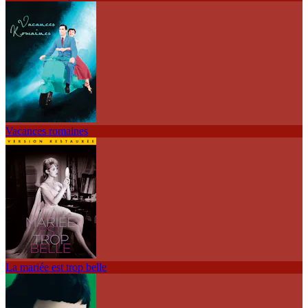
Vacances romaines
La mariée est trop belle