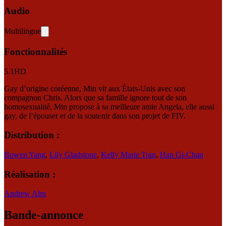
Audio
Multilingue
Fonctionnalités
5.1
HD
Gay d’origine coréenne, Min vit aux États-Unis avec son
compagnon Chris. Alors que sa famille ignore tout de son
homosexualité, Min propose à sa meilleure amie Angela, elle aussi
gay, de l’épouser et de la soutenir dans son projet de FIV.
Distribution :
Bowen Yang
,
Lily Gladstone
,
Kelly Marie Tran
,
Han Gi-Chan
Réalisation :
Andrew Ahn
Bande-annonce