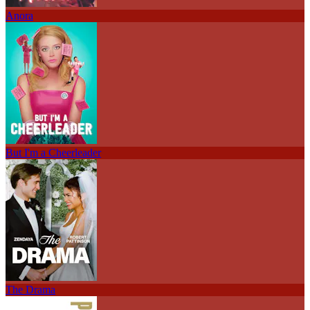
Anora
But I'm a Cheerleader
The Drama