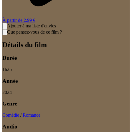
À partir de
2,99 €
Ajouter à ma liste d'envies
Que pensez-vous de ce film ?
Détails du film
Durée
1
h
25
Année
2024
Genre
Comédie
/
Romance
Audio