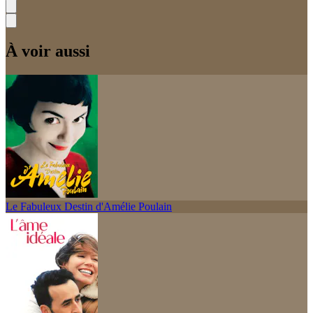
À voir aussi
Le Fabuleux Destin d'Amélie Poulain