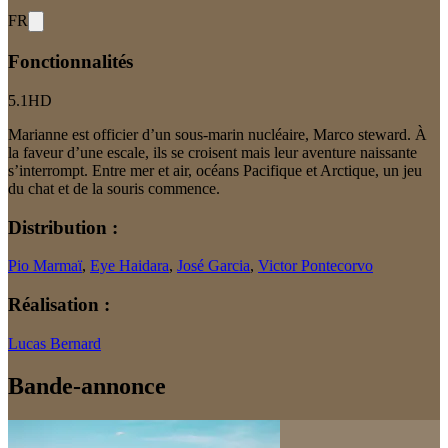
FR
Fonctionnalités
5.1
HD
Marianne est officier d’un sous-marin nucléaire, Marco steward. À
la faveur d’une escale, ils se croisent mais leur aventure naissante
s’interrompt. Entre mer et air, océans Pacifique et Arctique, un jeu
du chat et de la souris commence.
Distribution :
Pio Marmaï
,
Eye Haidara
,
José Garcia
,
Victor Pontecorvo
Réalisation :
Lucas Bernard
Bande-annonce