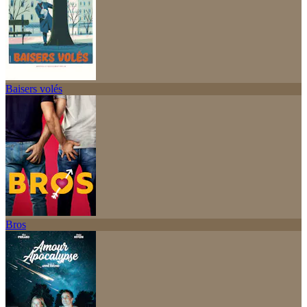
Baisers volés
Bros