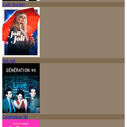
Café Society
Joli joli
Génération 90