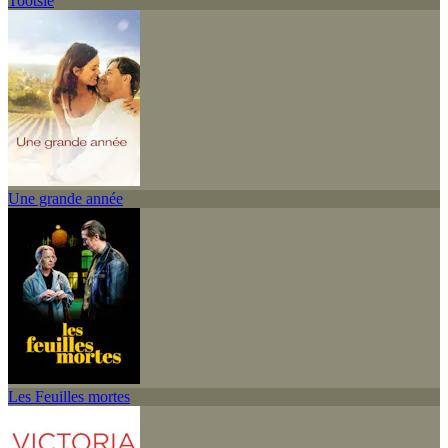
Tootsie
Une grande année
Les Feuilles mortes