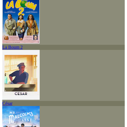
La Boum 2
César