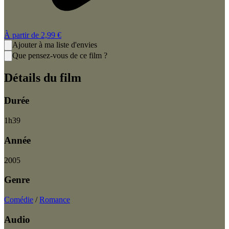
À partir de
2,99 €
Ajouter à ma liste d'envies
Que pensez-vous de ce film ?
Détails du film
Durée
1
h
39
Année
2005
Genre
Comédie
/
Romance
Audio