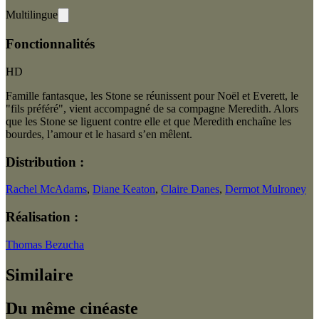
Multilingue
Fonctionnalités
HD
Famille fantasque, les Stone se réunissent pour Noël et Everett, le
"fils préféré", vient accompagné de sa compagne Meredith. Alors
que les Stone se liguent contre elle et que Meredith enchaîne les
bourdes, l’amour et le hasard s’en mêlent.
Distribution :
Rachel McAdams
,
Diane Keaton
,
Claire Danes
,
Dermot Mulroney
Réalisation :
Thomas Bezucha
Similaire
Du même cinéaste