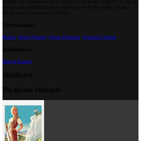
promis à un brillant avenir et il ignore tout de ses origines. Au décès
de son père adoptif Pannisse, Fanny lui révèle la vérité. Césariot
décide alors de rencontrer Marius.
Distribution :
Raimu
,
Pierre Fresnay
,
Orane Demazis
,
Fernand Charpin
Réalisation :
Marcel Pagnol
Similaire
Du même cinéaste