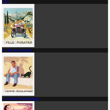
Naïs
La fille du puisatier
La femme du boulanger