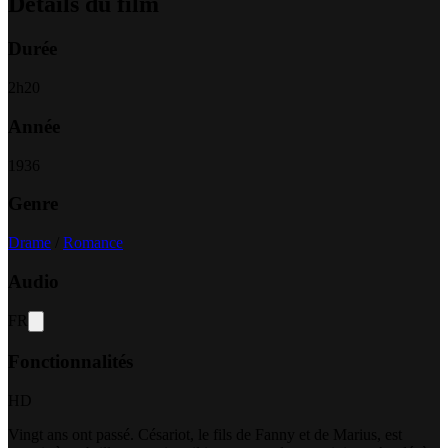
Détails du film
Durée
2
h
20
Année
1936
Genre
Drame
/
Romance
Audio
FR
Fonctionnalités
HD
Vingt ans ont passé. Césariot, le fils de Fanny et de Marius, est