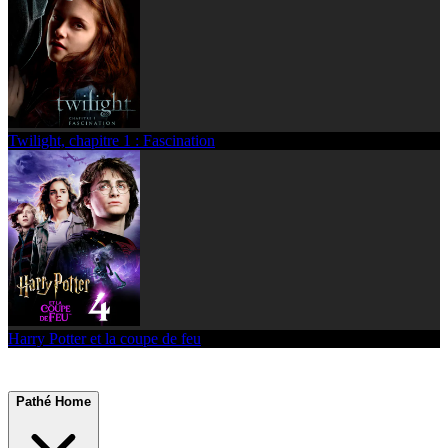
Twilight, chapitre 1 : Fascination
Harry Potter et la coupe de feu
Pathé Home