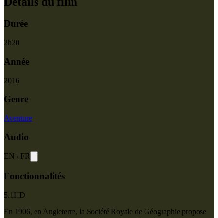
Détails du film
Durée
2
h
20
Année
2016
Genre
Aventure
Audio
EN
/
FR
Fonctionnalités
5.1
HD
En 1906, en Angleterre, la Société Royale de Géographie propose