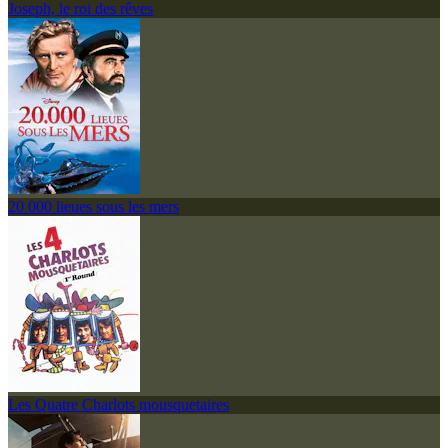
Joseph, le roi des rêves
20 000 lieues sous les mers
Les Quatre Charlots mousquetaires