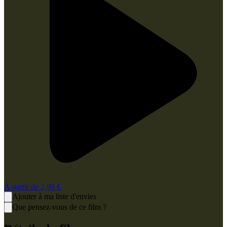
À partir de
2,99 €
Ajouter à ma liste d'envies
Que pensez-vous de ce film ?