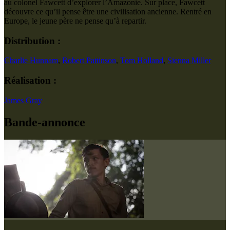
au colonel Fawcett d’explorer l’Amazonie. Sur place, Fawcett
découvre ce qu’il pense être une civilisation ancienne. Rentré en
Europe, le jeune père ne pense qu’à repartir.
Distribution :
Charlie Hunnam
,
Robert Pattinson
,
Tom Holland
,
Sienna Miller
Réalisation :
James Gray
Bande-annonce