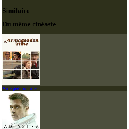
Similaire
Du même cinéaste
Armageddon Time