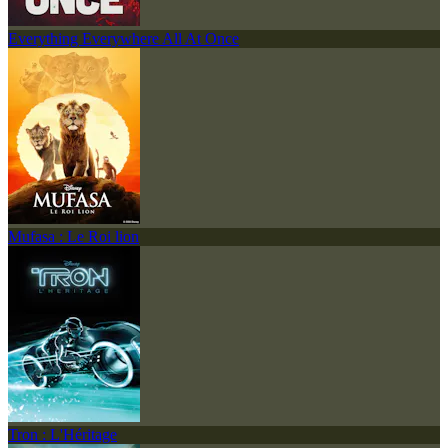
Everything Everywhere All At Once
Mufasa : Le Roi lion
Tron : L'Héritage