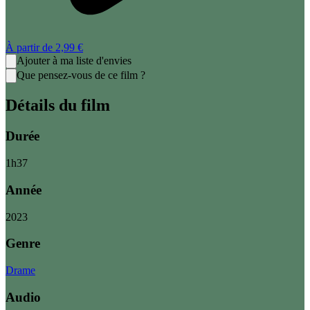
À partir de
2,99 €
Ajouter à ma liste d'envies
Que pensez-vous de ce film ?
Détails du film
Durée
1
h
37
Année
2023
Genre
Drame
Audio