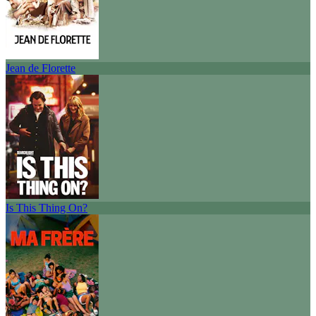
Jean de Florette
Is This Thing On?