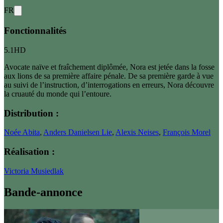
FR
Fonctionnalités
5.1
HD
Avocate naïve et fraîchement diplômée, Nora est jetée dans la fosse
aux lions de sa première affaire pénale. De sa première garde à vue
au suivi de l’instruction, d’interrogations en erreurs, Nora découvre
la cruauté du monde qui l’entoure.
Distribution :
Noée Abita
,
Anders Danielsen Lie
,
Alexis Neises
,
François Morel
Réalisation :
Victoria Musiedlak
Bande-annonce