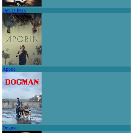
Devil's Peak
Aporia
Dogman