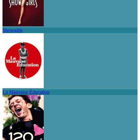
Showgirls
La Mauvaise Éducation