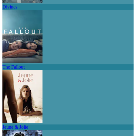
Divines
The Fallout
Jeune & Jolie