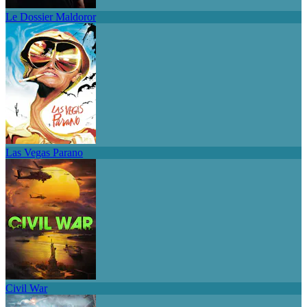
Le Dossier Maldoror
Las Vegas Parano
Civil War