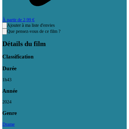
À partir de
2,99 €
Ajouter à ma liste d'envies
Que pensez-vous de ce film ?
Détails du film
Classification
Durée
1
h
43
Année
2024
Genre
Drame