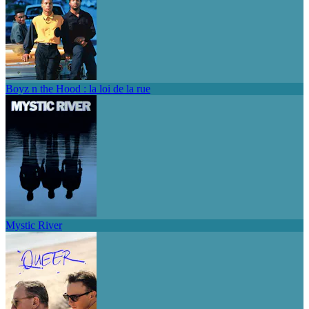
Boyz n the Hood : la loi de la rue
Mystic River