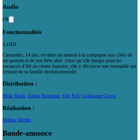
Audio
FR
Fonctionnalités
5.1
HD
Cassandre, 14 ans, vit dans un manoir à la campagne aux côtés de
ses parents et de son frère aîné. Alors qu’elle intègre pour les
vacances d’été un centre équestre, elle y découvre une normalité qui
l'extrait de sa famille dysfonctionnelle.
Distribution :
Billie Blain
,
Zabou Breitman
,
Eric Ruf
,
Guillaume Gouix
Réalisation :
Hélène Merlin
Bande-annonce