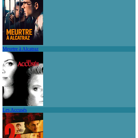
Meurtre à Alcatraz
Les Accusés