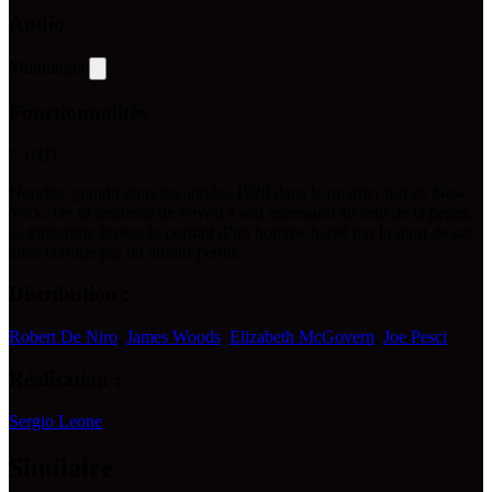
Audio
Multilingue
Fonctionnalités
5.1
HD
Noodles grandit dans les années 1920 dans le quartier juif de New
York. De sa jeunesse de voyou à son ascension au sein de la pègre,
sa trajectoire brosse le portrait d’un homme hanté par la mort de ses
amis comme par un amour perdu.
Distribution :
Robert De Niro
,
James Woods
,
Elizabeth McGovern
,
Joe Pesci
Réalisation :
Sergio Leone
Similaire