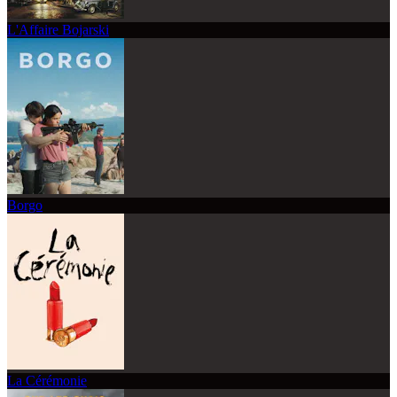
L'Affaire Bojarski
Borgo
La Cérémonie