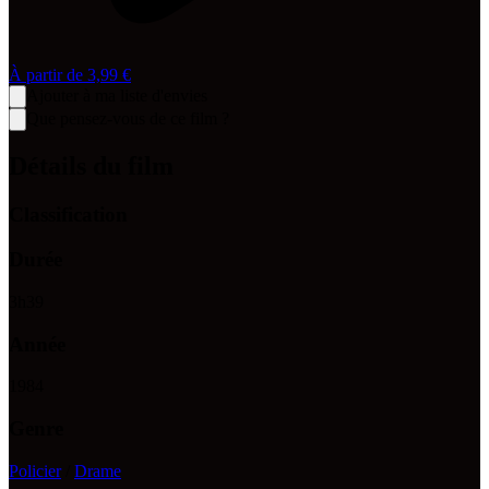
À partir de
3,99 €
Ajouter à ma liste d'envies
Que pensez-vous de ce film ?
Détails du film
Classification
Durée
3
h
39
Année
1984
Genre
Policier
/
Drame