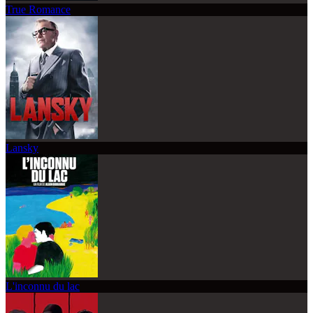
True Romance
Lansky
L'inconnu du lac