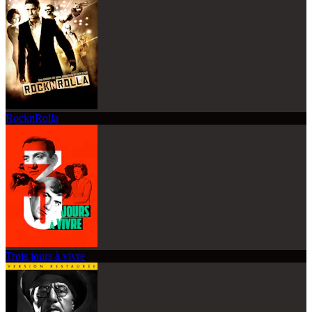
RocknRolla
Trois jours à vivre