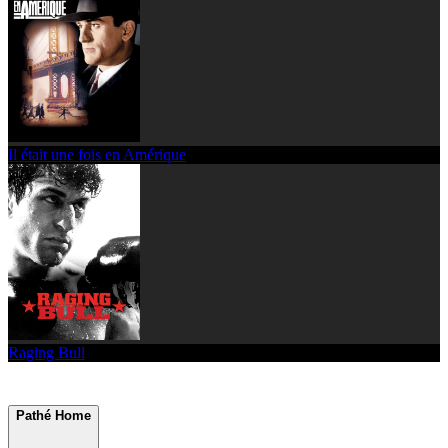
Il était une fois en Amérique
Raging Bull
Pathé Home