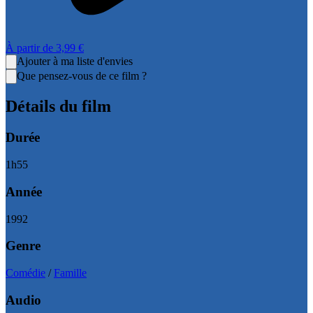
À partir de
3,99 €
Ajouter à ma liste d'envies
Que pensez-vous de ce film ?
Détails du film
Durée
1
h
55
Année
1992
Genre
Comédie
/
Famille
Audio