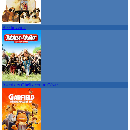
Beethoven 2
Astérix et Obélix contre César