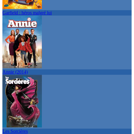
Garfield : héros malgré lui
Annie (2014)
Les Sorcières