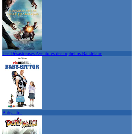
Les Désastreuses Aventures des orphelins Baudelaire
Babysittor