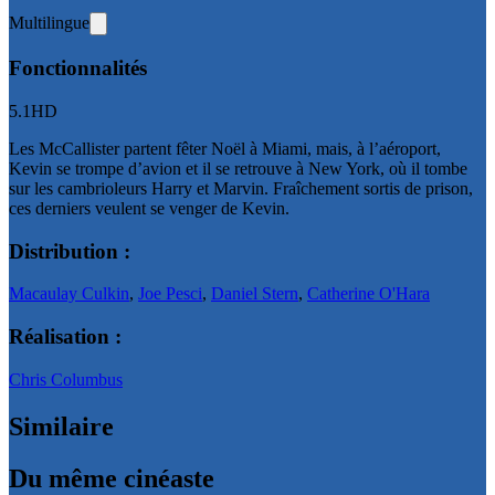
Multilingue
Fonctionnalités
5.1
HD
Les McCallister partent fêter Noël à Miami, mais, à l’aéroport,
Kevin se trompe d’avion et il se retrouve à New York, où il tombe
sur les cambrioleurs Harry et Marvin. Fraîchement sortis de prison,
ces derniers veulent se venger de Kevin.
Distribution :
Macaulay Culkin
,
Joe Pesci
,
Daniel Stern
,
Catherine O'Hara
Réalisation :
Chris Columbus
Similaire
Du même cinéaste