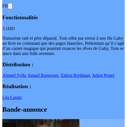
FR
Fonctionnalités
5.1
HD
Humoriste raté et père dépassé, Tom offre par erreur à son fils Gaby
un livre ne contenant que des pages blanches. Prétendant qu’il s’agit
d’un carnet magique qui pourrait exaucer les rêves de Gaby, Tom se
lance dans une folle aventure.
Distribution :
Ahmed Sylla
,
Ismael Bangoura
,
Zabou Breitman
,
Julien Pestel
Réalisation :
Léa Lando
Bande-annonce