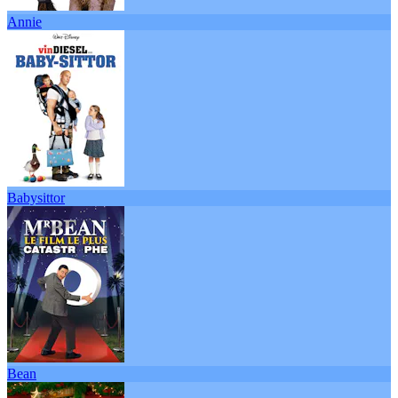
Annie
Babysittor
Bean