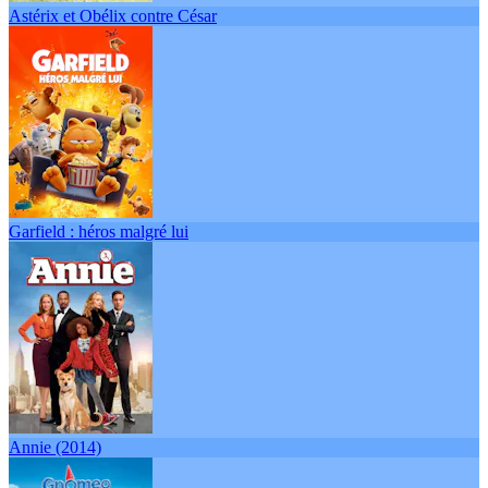
Astérix et Obélix contre César
Garfield : héros malgré lui
Annie (2014)