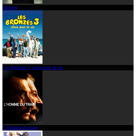
Maigret
Les Bronzés 3, amis pour la vie
L'Homme du train