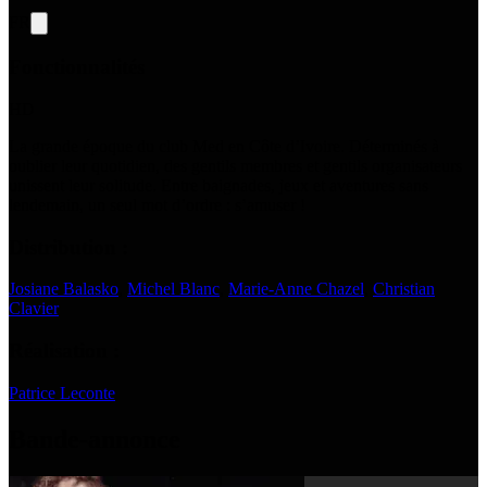
FR
Fonctionnalités
HD
La grande époque du club Med en Côte d’Ivoire. Déterminés à
oublier leur quotidien, des gentils membres et gentils organisateurs
unissent leur solitude. Entre baignades, jeux et aventures sans
lendemain, un seul mot d’ordre : s’amuser !
Distribution :
Josiane Balasko
,
Michel Blanc
,
Marie-Anne Chazel
,
Christian
Clavier
Réalisation :
Patrice Leconte
Bande-annonce