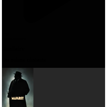
1:58
Bande-annonce
Similaire
Du même cinéaste