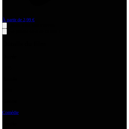
À partir de
2,99 €
Ajouter à ma liste d'envies
Que pensez-vous de ce film ?
Détails du film
Durée
1
h
35
Année
1978
Genre
Comédie
Audio