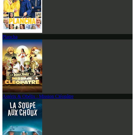
Plancha
Astérix & Obélix : Mission Cléopâtre