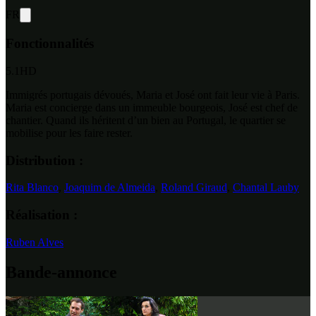
FR
Fonctionnalités
5.1
HD
Immigrés portugais dévoués, Maria et José ont fait leur vie à Paris.
Maria est concierge dans un immeuble bourgeois, José est chef de
chantier. Quand ils héritent d’un bien au Portugal, le quartier se
mobilise pour les faire rester.
Distribution :
Rita Blanco
,
Joaquim de Almeida
,
Roland Giraud
,
Chantal Lauby
Réalisation :
Ruben Alves
Bande-annonce