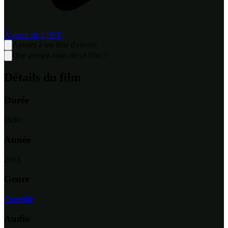
À partir de
2,99 €
Ajouter à ma liste d'envies
Que pensez-vous de ce film ?
Détails du film
Durée
1
h
30
Année
2013
Genre
Comédie
Audio