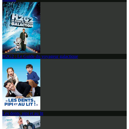
H2G2 : Le Guide du voyageur galactique
Les dents, pipi et au lit