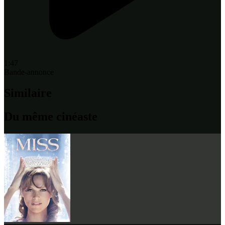
1:47
Bande-annonce
Similaire
Du même cinéaste