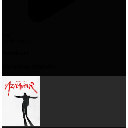
1:48
Bande-annonce
Similaire
Du même cinéaste