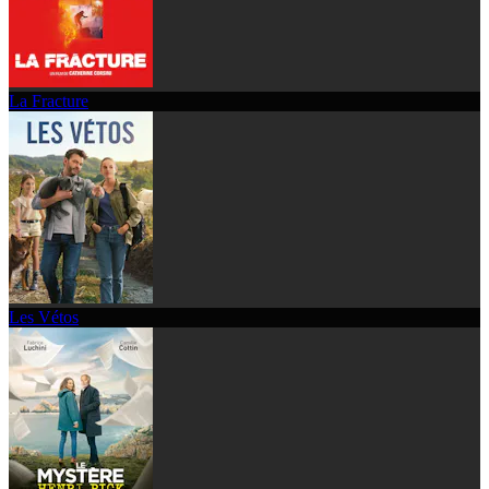
La Fracture
Les Vétos