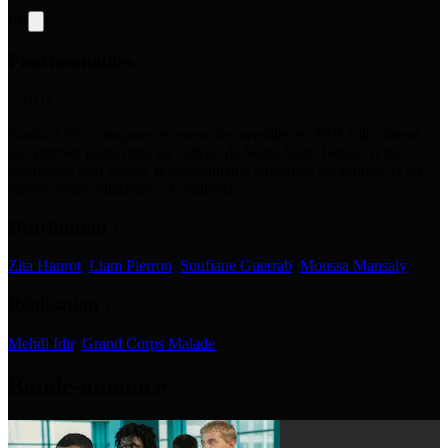
FR
Fonctionnalités
5.1
HD
Samia, CPE, a toujours eu envie de travailler en ZEP. Elle obtient
son premier poste dans un collège de Seine-Saint-Denis. Si les
problèmes sont légion, la communauté éducative est soudée, et les
élèves drôles, attachants et résilients.
Distribution :
Zita Hanrot
,
Liam Pierron
,
Soufiane Guerrab
,
Moussa Mansaly
Réalisation :
Mehdi Idir
,
Grand Corps Malade
Bande-annonce