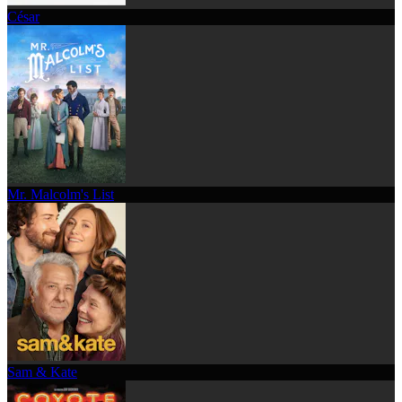
César
Mr. Malcolm's List
Sam & Kate