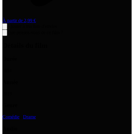
À partir de
2,99 €
Ajouter à ma liste d'envies
Que pensez-vous de ce film ?
Détails du film
Durée
1
h
51
Année
2019
Genre
Comédie
/
Drame
Audio