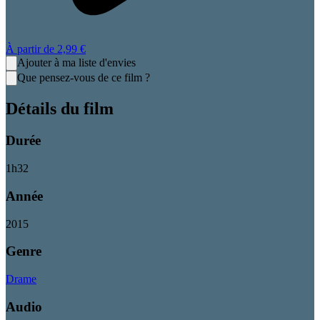
À partir de
2,99 €
Ajouter à ma liste d'envies
Que pensez-vous de ce film ?
Détails du film
Durée
1
h
32
Année
2015
Genre
Drame
Audio