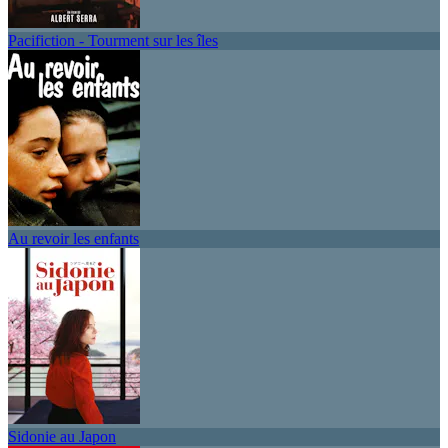
Pacifiction - Tourment sur les îles
Au revoir les enfants
Sidonie au Japon