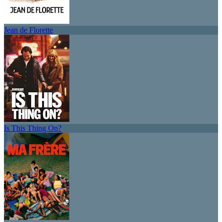
Jean de Florette
Is This Thing On?