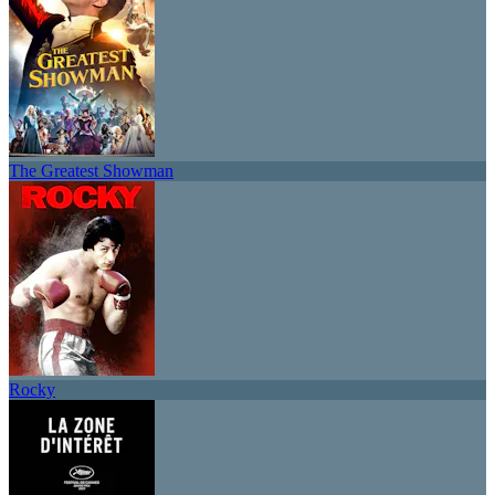
The Greatest Showman
Rocky