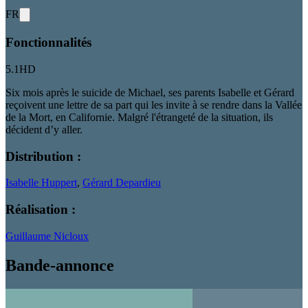
FR
Fonctionnalités
5.1
HD
Six mois après le suicide de Michael, ses parents Isabelle et Gérard
reçoivent une lettre de sa part qui les invite à se rendre dans la Vallée
de la Mort, en Californie. Malgré l'étrangeté de la situation, ils
décident d’y aller.
Distribution :
Isabelle Huppert
,
Gérard Depardieu
Réalisation :
Guillaume Nicloux
Bande-annonce