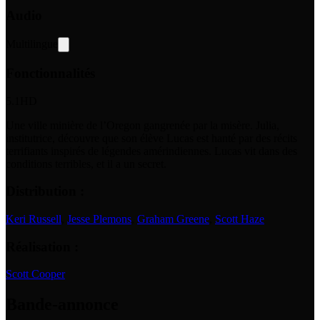
Audio
Multilingue
Fonctionnalités
5.1
HD
Une ville minière de l’Oregon gangrenée par la misère. Julia,
institutrice, découvre que son élève Lucas est hanté par des récits
terrifiants inspirés de légendes amérindiennes. Lucas vit dans des
conditions terribles, et il a un secret.
Distribution :
Keri Russell
,
Jesse Plemons
,
Graham Greene
,
Scott Haze
Réalisation :
Scott Cooper
Bande-annonce