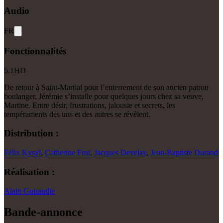
Audio
FR
Fonctionnalités
5.1
HD
De retour à Saint-Martial pour l’enterrement de son ancien patron
boulanger, Jérémie s’installe pour quelques jours chez sa veuve,
Martine. Entre désir, frustrations, jalousie et secrets, les
tempéraments des uns et des autres se révèlent.
Distribution :
Félix Kysyl
,
Catherine Frot
,
Jacques Develay
,
Jean-Baptiste Durand
Réalisation :
Alain Guiraudie
Bande-annonce