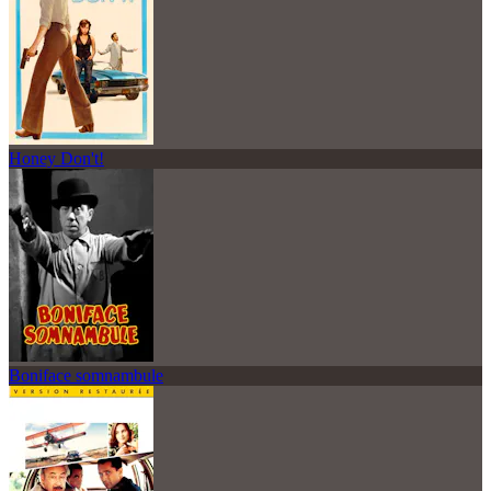
Honey Don't!
Boniface somnambule