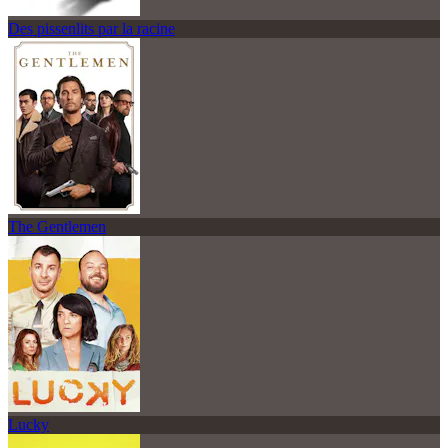
Des pissenlits par la racine
The Gentlemen
Lucky