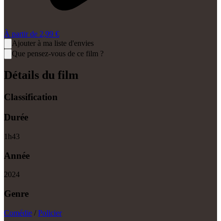
À partir de
2,99 €
Ajouter à ma liste d'envies
Que pensez-vous de ce film ?
Détails du film
Classification
Durée
1
h
43
Année
2024
Genre
Comédie
/
Policier