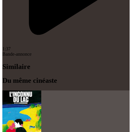
1:37
Bande-annonce
Similaire
Du même cinéaste