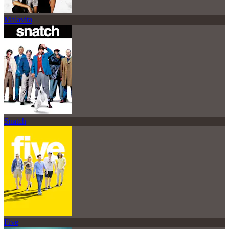
Malavita
Snatch
Five