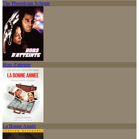
The Phoenician Scheme
Hors d'atteinte
La Bonne Année