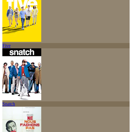
Five
Snatch