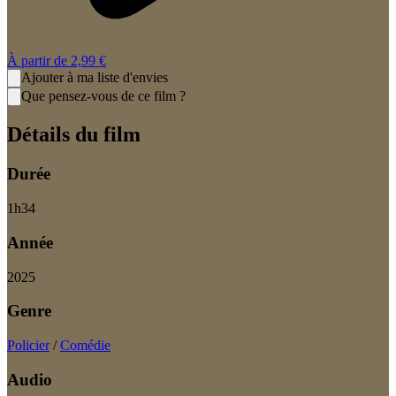
À partir de
2,99 €
Ajouter à ma liste d'envies
Que pensez-vous de ce film ?
Détails du film
Durée
1
h
34
Année
2025
Genre
Policier
/
Comédie
Audio