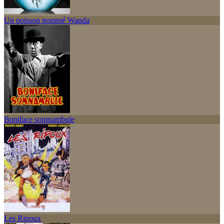
Un poisson nommé Wanda
Boniface somnambule
Les Ripoux