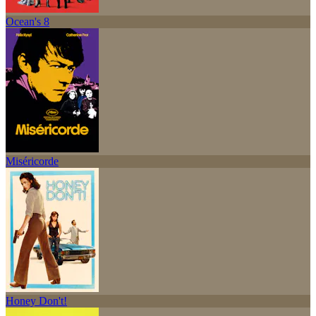
Ocean's 8
Miséricorde
Honey Don't!