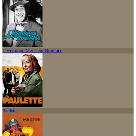
L'Héroïque Monsieur Boniface
Paulette