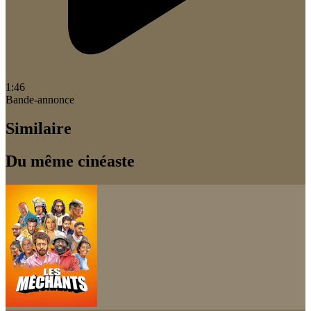
1:46
Bande-annonce
Similaire
Du même cinéaste