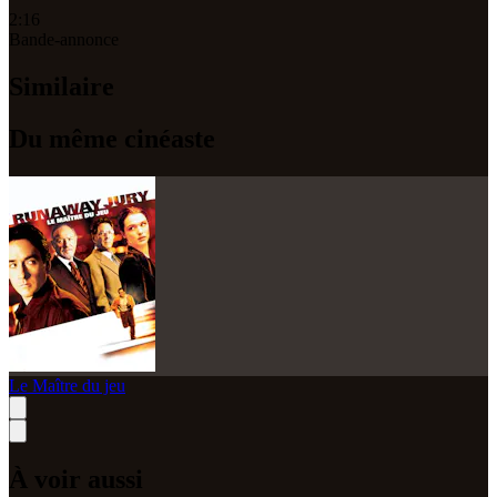
2:16
Bande-annonce
Similaire
Du même cinéaste
Le Maître du jeu
À voir aussi