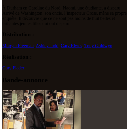
À Durham en Caroline du Nord, Naomi, une étudiante, a disparu.
Arrivé de Washington, son oncle, l’inspecteur Cross, mène sa propre
enquête. Il découvre que ce ne sont pas moins de huit belles et
brillantes jeunes filles qui ont disparu.
Distribution :
Morgan Freeman
,
Ashley Judd
,
Cary Elwes
,
Tony Goldwyn
Réalisation :
Gary Fleder
Bande-annonce