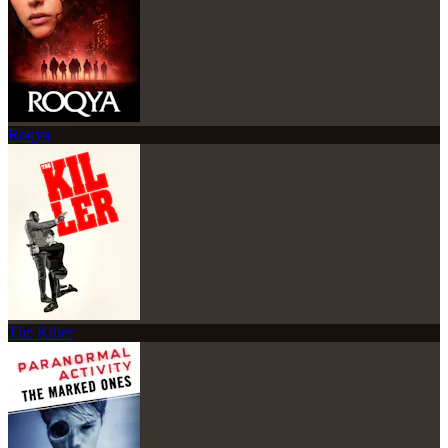
Roqya
The Killer