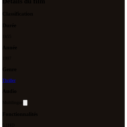
Détails du film
Classification
Durée
1
h
55
Année
1997
Genre
Thriller
Audio
Multilingue
Fonctionnalités
5.1
HD