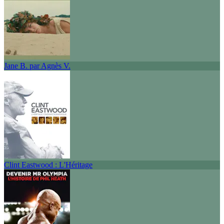
Jane B. par Agnès V.
Clint Eastwood : L'Héritage