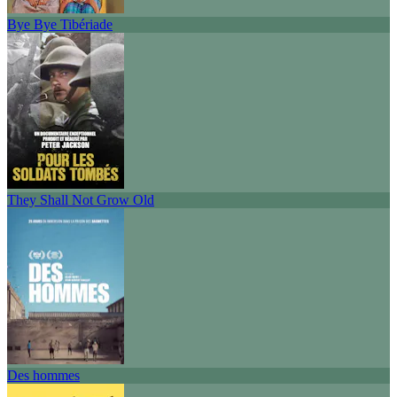
Bye Bye Tibériade
They Shall Not Grow Old
Des hommes