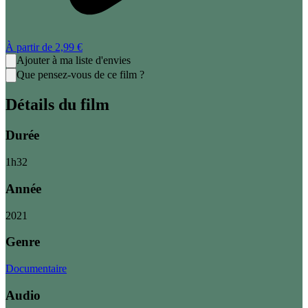
À partir de
2,99 €
Ajouter à ma liste d'envies
Que pensez-vous de ce film ?
Détails du film
Durée
1
h
32
Année
2021
Genre
Documentaire
Audio