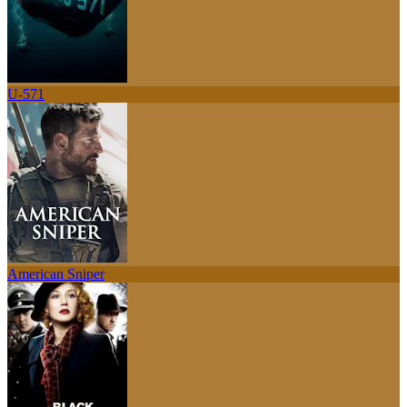
U-571
American Sniper