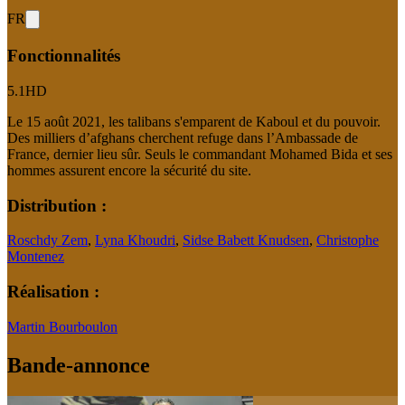
FR
Fonctionnalités
5.1
HD
Le 15 août 2021, les talibans s'emparent de Kaboul et du pouvoir.
Des milliers d’afghans cherchent refuge dans l’Ambassade de
France, dernier lieu sûr. Seuls le commandant Mohamed Bida et ses
hommes assurent encore la sécurité du site.
Distribution :
Roschdy Zem
,
Lyna Khoudri
,
Sidse Babett Knudsen
,
Christophe
Montenez
Réalisation :
Martin Bourboulon
Bande-annonce