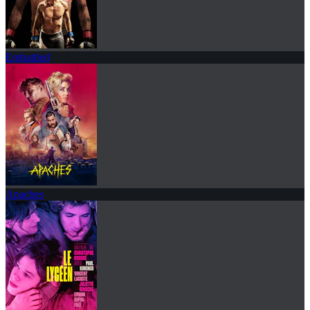
Embattled
Apaches