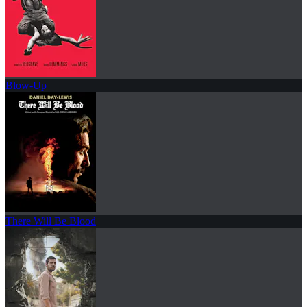
Blow-Up
There Will Be Blood