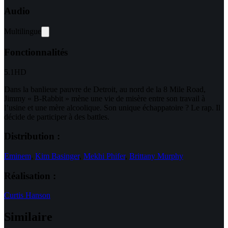
Audio
Multilingue
Fonctionnalités
5.1
HD
Dans la banlieue pauvre de Detroit, au nord de la 8 Mile Road,
Jimmy « B-Rabbit » mène une vie de misère entre son travail à
l’usine et une mère alcoolique. Son unique échappatoire ? Le rap. Il
décide de participer à des battles.
Distribution :
Eminem
,
Kim Basinger
,
Mekhi Phifer
,
Brittany Murphy
Réalisation :
Curtis Hanson
Similaire