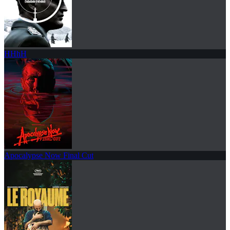
HHhH
Apocalypse Now Final Cut