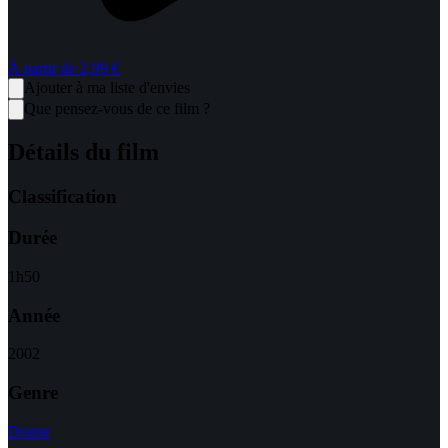
À partir de
2,99 €
Ajouter à ma liste d'envies
Que pensez-vous de ce film ?
Détails du film
Classification
Durée
1
h
50
Année
2002
Genre
Drame