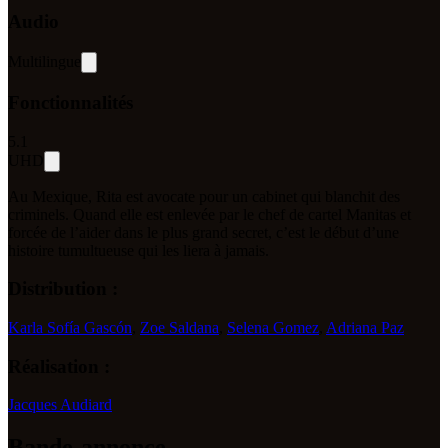
Audio
Multilingue
Fonctionnalités
5.1
UHD
Au Mexique, Rita est avocate pour un cabinet qui blanchit des
criminels. Quand elle est enlevée par le chef de cartel Manitas et
forcée de l’aider dans le plus grand secret, c’est le début d’une
histoire tumultueuse qui les liera à jamais.
Distribution :
Karla Sofía Gascón
,
Zoe Saldana
,
Selena Gomez
,
Adriana Paz
Réalisation :
Jacques Audiard
Bande-annonce