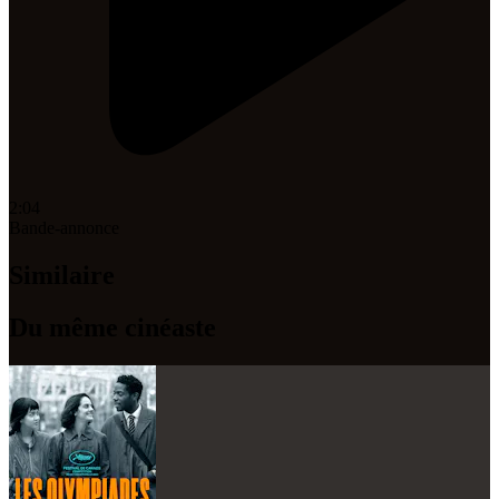
2:04
Bande-annonce
Similaire
Du même cinéaste