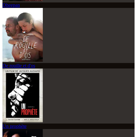
Dheepan
De rouille et d'os
Un prophète