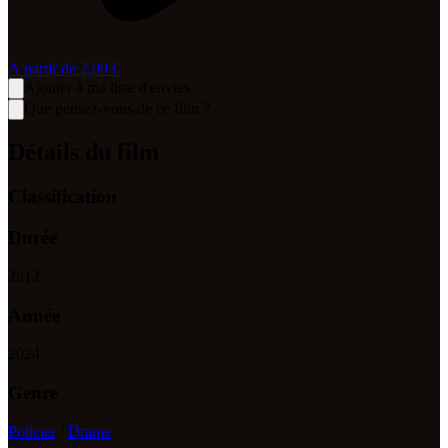
À partir de
2,99 €
Ajouter à ma liste d'envies
Que pensez-vous de ce film ?
Détails du film
Classification
Durée
2
h
12
Année
2024
Genre
Policier
/
Drame