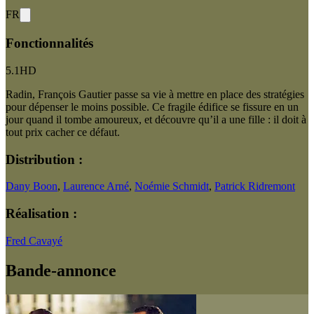
FR
Fonctionnalités
5.1
HD
Radin, François Gautier passe sa vie à mettre en place des stratégies
pour dépenser le moins possible. Ce fragile édifice se fissure en un
jour quand il tombe amoureux, et découvre qu’il a une fille : il doit à
tout prix cacher ce défaut.
Distribution :
Dany Boon
,
Laurence Arné
,
Noémie Schmidt
,
Patrick Ridremont
Réalisation :
Fred Cavayé
Bande-annonce