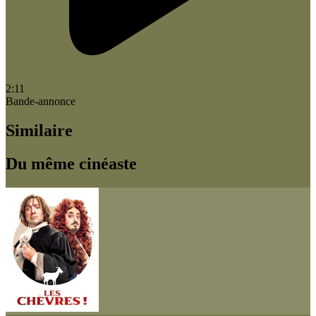
2:11
Bande-annonce
Similaire
Du même cinéaste