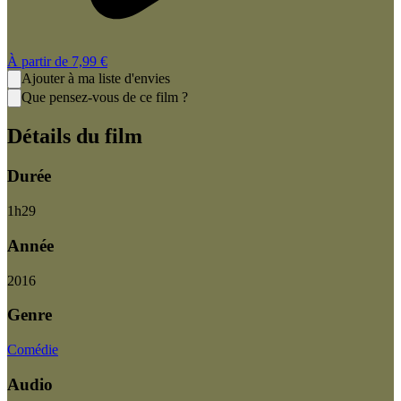
À partir de
7,99 €
Ajouter à ma liste d'envies
Que pensez-vous de ce film ?
Détails du film
Durée
1
h
29
Année
2016
Genre
Comédie
Audio