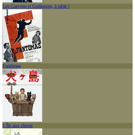
Les Garçons et Guillaume, à table !
Fantômas
L'Île aux chiens