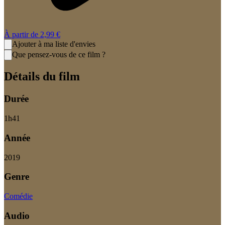
À partir de
2,99 €
Ajouter à ma liste d'envies
Que pensez-vous de ce film ?
Détails du film
Durée
1
h
41
Année
2019
Genre
Comédie
Audio