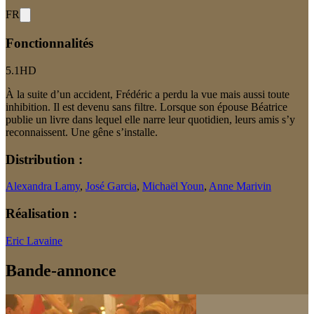
FR
Fonctionnalités
5.1
HD
À la suite d’un accident, Frédéric a perdu la vue mais aussi toute
inhibition. Il est devenu sans filtre. Lorsque son épouse Béatrice
publie un livre dans lequel elle narre leur quotidien, leurs amis s’y
reconnaissent. Une gêne s’installe.
Distribution :
Alexandra Lamy
,
José Garcia
,
Michaël Youn
,
Anne Marivin
Réalisation :
Eric Lavaine
Bande-annonce