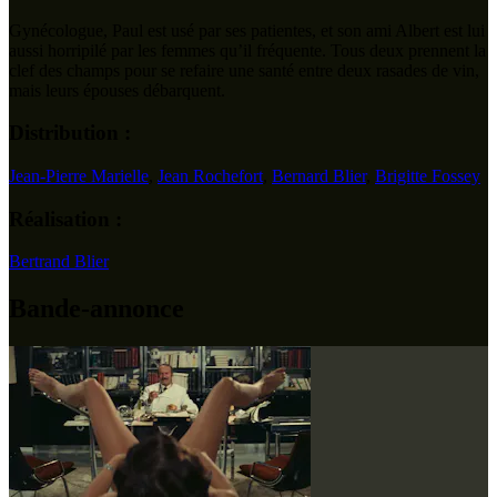
Gynécologue, Paul est usé par ses patientes, et son ami Albert est lui
aussi horripilé par les femmes qu’il fréquente. Tous deux prennent la
clef des champs pour se refaire une santé entre deux rasades de vin,
mais leurs épouses débarquent.
Distribution :
Jean-Pierre Marielle
,
Jean Rochefort
,
Bernard Blier
,
Brigitte Fossey
Réalisation :
Bertrand Blier
Bande-annonce