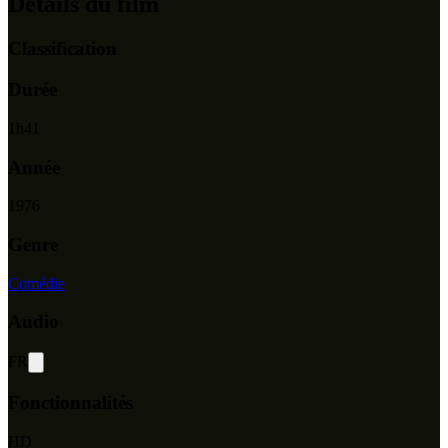
Détails du film
Classification
Durée
1
h
41
Année
1976
Genre
Comédie
Audio
FR
Fonctionnalités
HD