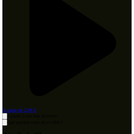
À partir de
2,99 €
Ajouter à ma liste d'envies
Que pensez-vous de ce film ?