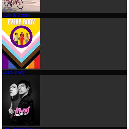
Golo & Ritchie
Every Body