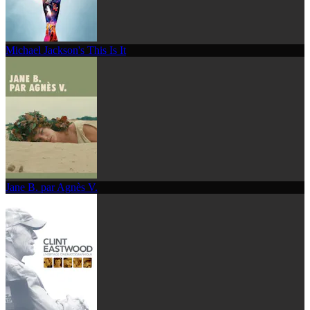
Michael Jackson's This Is It
Jane B. par Agnès V.