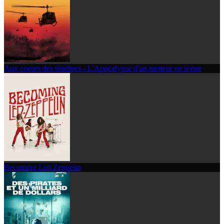
Aux coeurs des ténèbres - L'Apocalypse d'un metteur en scène
Becoming Led Zeppelin