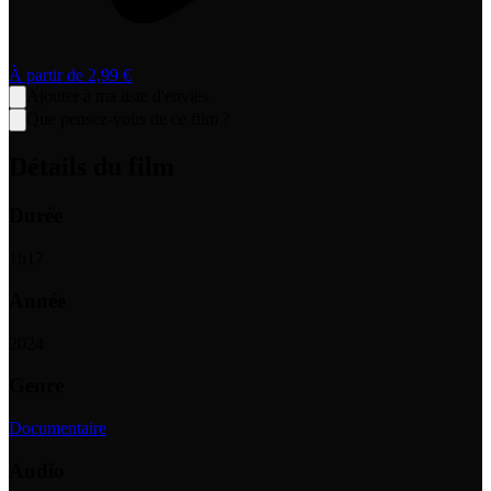
À partir de
2,99 €
Ajouter à ma liste d'envies
Que pensez-vous de ce film ?
Détails du film
Durée
1
h
17
Année
2024
Genre
Documentaire
Audio