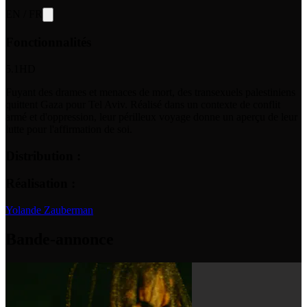
EN
/
FR
Fonctionnalités
5.1
HD
Fuyant des drames et menaces de mort, des transexuels palestiniens
quittent Gaza pour Tel Aviv. Réalisé dans un contexte de conflit
armé et d'oppression, leur périlleux voyage donne un aperçu de leur
lutte pour l'affirmation de soi.
Distribution :
Réalisation :
Yolande Zauberman
Bande-annonce