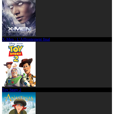
X-Men : L'Affrontement final
Toy Story 2