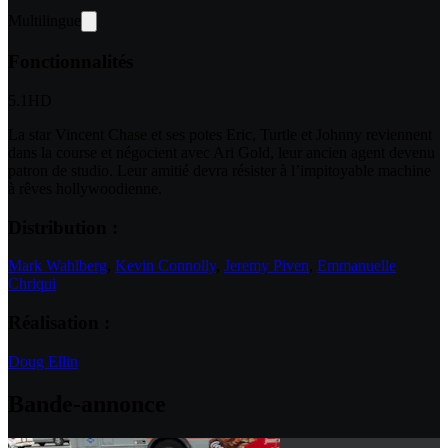
Multilingue
Fonctionnalités
5.1
HD
La star Vincent Chase et ses potes Eric, Turtle et Johnny reviennent
dans la course et négocient avec Ari Gold, leur ancien agent devenu
patron de studio. Leur amitié devra résister à l’impitoyable machine
à rêves hollywoodienne.
Distribution :
Mark Wahlberg
,
Kevin Connolly
,
Jeremy Piven
,
Emmanuelle
Chriqui
Réalisation :
Doug Ellin
Bande-annonce