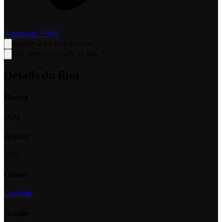
À partir de
2,99 €
Ajouter à ma liste d'envies
Que pensez-vous de ce film ?
Détails du film
Durée
1
h
44
Année
2015
Genre
Comédie
Audio