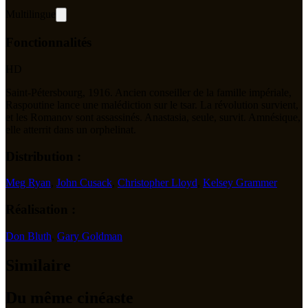
Multilingue
Fonctionnalités
HD
Saint-Pétersbourg, 1916. Ancien conseiller de la famille impériale,
Raspoutine lance une malédiction sur le tsar. La révolution survient,
et les Romanov sont assassinés. Anastasia, seule, survit. Amnésique,
elle atterrit dans un orphelinat.
Distribution :
Meg Ryan
,
John Cusack
,
Christopher Lloyd
,
Kelsey Grammer
Réalisation :
Don Bluth
,
Gary Goldman
Similaire
Du même cinéaste