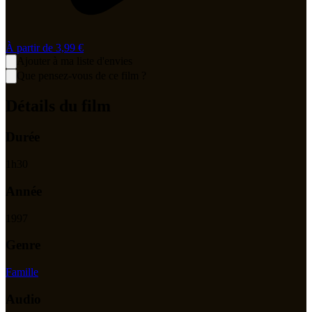
À partir de
3,99 €
Ajouter à ma liste d'envies
Que pensez-vous de ce film ?
Détails du film
Durée
1
h
30
Année
1997
Genre
Famille
Audio