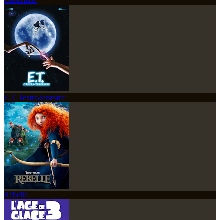
Cendrillon
E.T. l'extra-terrestre
Rebelle