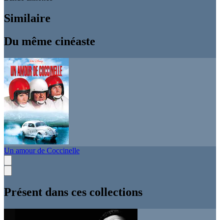
Similaire
Du même cinéaste
Un amour de Coccinelle
Présent dans ces collections