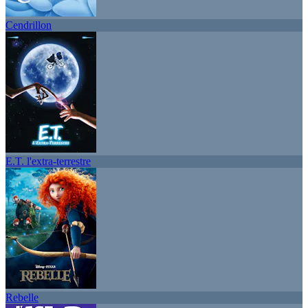
Cendrillon
E.T. l'extra-terrestre
Rebelle