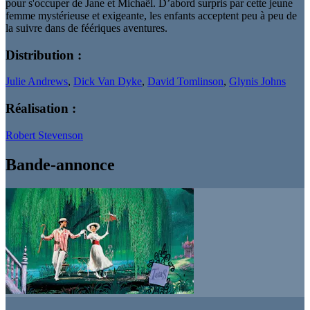
pour s'occuper de Jane et Michaël. D’abord surpris par cette jeune
femme mystérieuse et exigeante, les enfants acceptent peu à peu de
la suivre dans de féériques aventures.
Distribution :
Julie Andrews
,
Dick Van Dyke
,
David Tomlinson
,
Glynis Johns
Réalisation :
Robert Stevenson
Bande-annonce